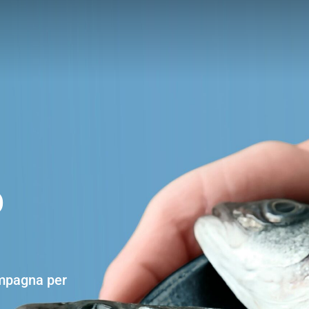
O
mpagna per