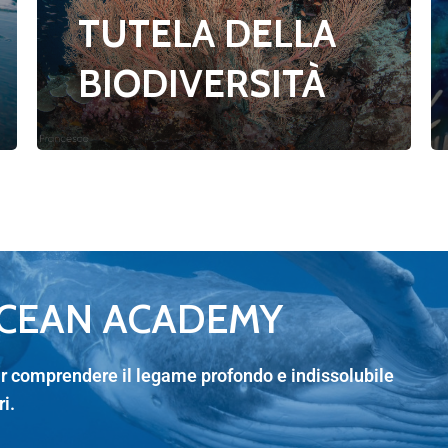
TUTELA DELLA
BIODIVERSITÀ
OCEAN ACADEMY
far comprendere il legame profondo e indissolubile
ri.