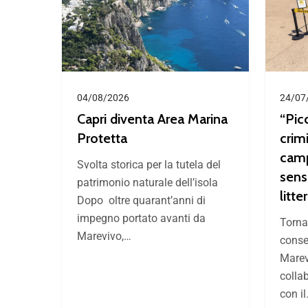
04/08/2026
24/07
Capri diventa Area Marina
“Picc
Protetta
crimi
camp
Svolta storica per la tutela del
sens
patrimonio naturale dell’isola
litte
Dopo oltre quarant’anni di
impegno portato avanti da
Torna 
Marevivo,…
consec
Marev
colla
con i