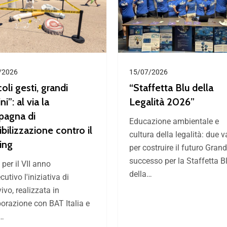
/2026
15/07/2026
oli gesti, grandi
“Staffetta Blu della
ni”: al via la
Legalità 2026”
agna di
Educazione ambientale e
ibilizzazione contro il
cultura della legalità: due v
ring
per costruire il futuro Gran
successo per la Staffetta B
per il VII anno
della…
utivo l'iniziativa di
ivo, realizzata in
borazione con BAT Italia e
l…