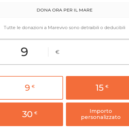
DONA ORA PER IL MARE
Tutte le donazioni a Marevivo sono detraibili o deducibili
€
9
15
€
€
Importo
30
€
personalizzato