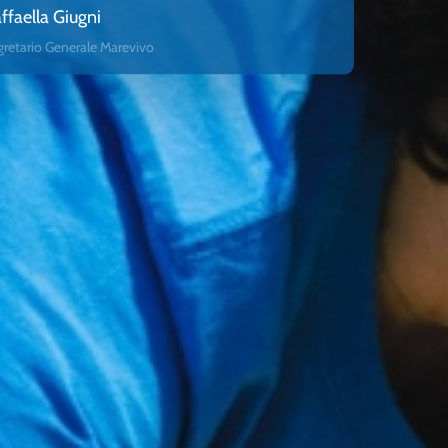
ffaella Giugni
gretario Generale Marevivo