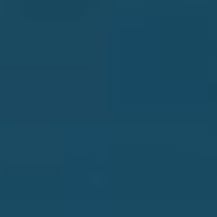
THE
WATER
CODE