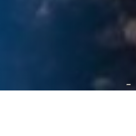
Sei un subacqueo? Partecipa al Contest per
proteggere la Cladocora!
PARTECIPA