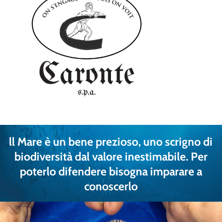
ll
Mare
è
un
bene
prezioso,
uno
scrigno
di
biodiversità
dal
valore
inestimabile.
Per
poterlo
difendere
bisogna
imparare
a
conoscerlo