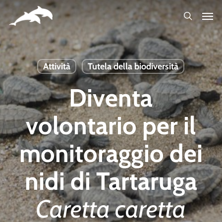
Skip
to
main
content
Attività
Tutela della biodiversità
Diventa
volontario per il
monitoraggio dei
nidi di Tartaruga
Caretta caretta