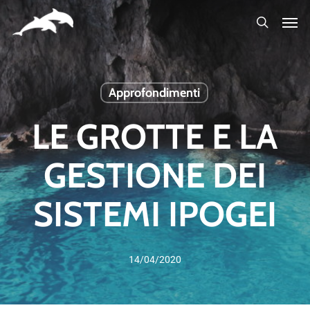
Skip
to
main
content
Approfondimenti
LE GROTTE E LA
GESTIONE DEI
SISTEMI IPOGEI
14/04/2020