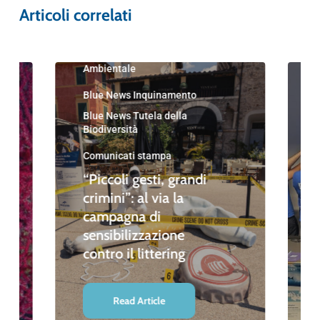
Articoli correlati
Blue News
Blue News Educazione
Ambientale
Blue News Inquinamento
Blue News Tutela della
Biodiversità
Comunicati stampa
“Piccoli gesti, grandi
crimini”: al via la
campagna di
sensibilizzazione
contro il littering
Read Article