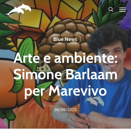
Skip
to
main
content
Blue News
Arte e ambiente:
Simone Barlaam
per Marevivo
06/06/2023