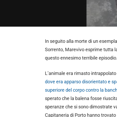
In seguito alla morte di un esemplar
Sorrento, Marevivo esprime tutta l
questo ennesimo terribile episodio
L’animale era rimasto intrappolato 
dove era apparso disorientato e s
superiore del corpo contro la banch
sperato che la balena fosse riuscita
speranze che si sono dimostrate v
Capitaneria di Porto hanno trovato 