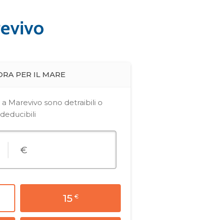
revivo
Blue News
Blue News Cambiamenti Climatici
Blue News Tutela della
Biodiversità
Comunicati stampa
Il Mediterraneo si
sta scaldando a
ritmi preoccupanti