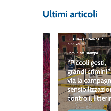
Ultimi articoli
Blue News
Blue News Educazione Amb
Blue News Inquinamento
Blue News Tutela della
amento
Biodiversità
della
Comunicati stampa
 progetto
“Piccoli gesti,
” by Gin
grandi crimini”:
la
via la campagn
e del
sensibilizzazi
aneo
contro il litter