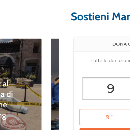
Sostieni Ma
ientale
Blue News
Blue News Divisione Nautica
Blue News Educazione Ambientale
Blue News Politiche Ambientali
Blue News Tutela della
 al
Biodiversità
a di
divisione nautica
one
“Staffetta Blu della
ing
Legalità 2026”