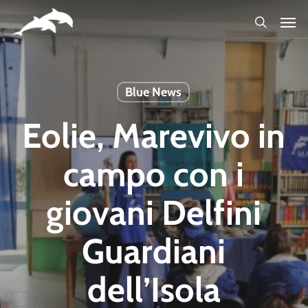
Skip
to
main
content
Blue News
Eolie, Marevivo in
campo con i
giovani Delfini
Guardiani
dell’Isola