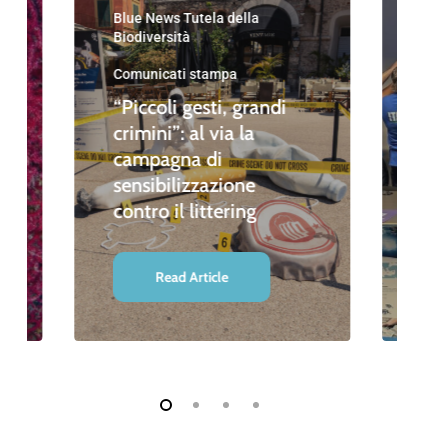
Blu
Blue News Tutela della
Amb
Biodiversità
Blue
Amb
Comunicati stampa
Blue
“Piccoli gesti, grandi
Biod
crimini”: al via la
divi
campagna di
sensibilizzazione
“St
contro il littering
Le
Read Article