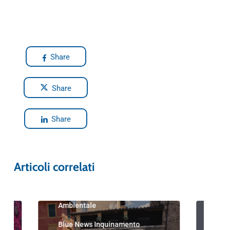
Share
Share
Share
Articoli correlati
Blue News
Blu
Blue News Educazione
Ambientale
Blu
Nau
Blue News Inquinamento