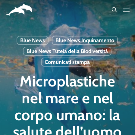
Skip
to
main
content
Blue News
Blue News Inquinamento
Blue News Tutela della Biodiversità
Comunicati stampa
Microplastiche
nel mare e nel
corpo umano: la
salute dell’uomo