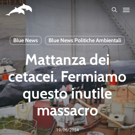
Skip
to
main
content
Blue News
Blue News Politiche Ambientali
Mattanza dei
cetacei. Fermiamo
questo inutile
massacro
19/06/2024