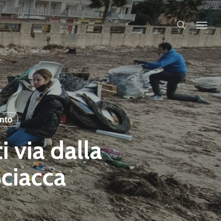
search
nto
ti via dalla
Sciacca