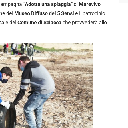
a campagna “
Adotta una spiaggia
” di
Marevivo
one del
Museo Diffuso dei 5 Sensi
e il patrocinio
ca
e del
Comune di Sciacca
che provvederà allo