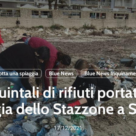
tta una spiaggia
Blue News
Blue News Inquiname
intali di rifiuti porta
ia dello Stazzone a 
17/12/2021