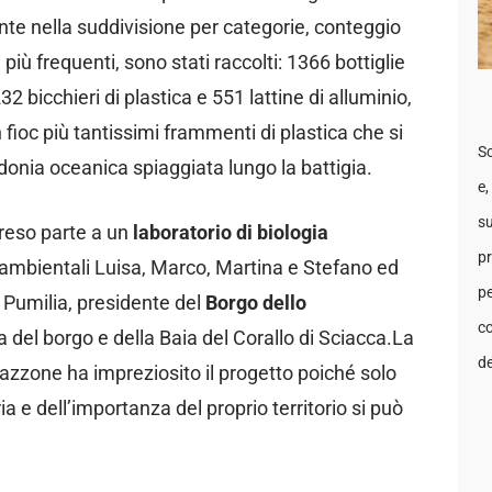
nte nella suddivisione per categorie, conteggio
ti più frequenti, sono stati raccolti: 1366 bottiglie
232 bicchieri di plastica e 551 lattine di alluminio,
n fioc più tantissimi frammenti di plastica che si
Sc
sidonia oceanica spiaggiata lungo la battigia.
e,
su
preso parte a un
laboratorio di biologia
pr
 ambientali Luisa, Marco, Martina e Stefano ed
pe
Pumilia, presidente del
Borgo dello
co
a del borgo e della Baia del Corallo di Sciacca.La
de
tazzone ha impreziosito il progetto poiché solo
a e dell’importanza del proprio territorio si può