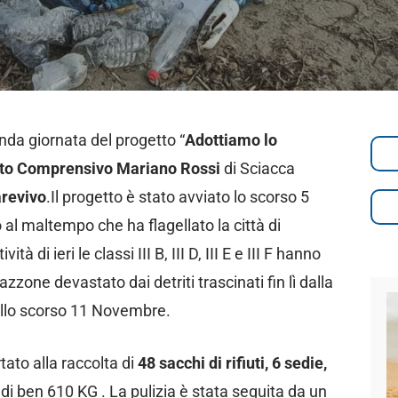
onda giornata del progetto “
Adottiamo lo
tuto Comprensivo Mariano Rossi
di Sciacca
arevivo
.Il progetto è stato avviato lo scorso 5
l maltempo che ha flagellato la città di
à di ieri le classi III B, III D, III E e III F hanno
zzone devastato dai detriti trascinati fin lì dalla
dello scorso 11 Novembre.
tato alla raccolta di
48 sacchi di rifiuti, 6 sedie,
 di ben 610 KG . La pulizia è stata seguita da un