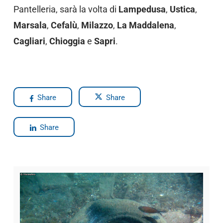
Pantelleria, sarà la volta di
Lampedusa
,
Ustica
,
Marsala
,
Cefalù
,
Milazzo
,
La Maddalena
,
Cagliari
,
Chioggia
e
Sapri
.
Share
Share
Share