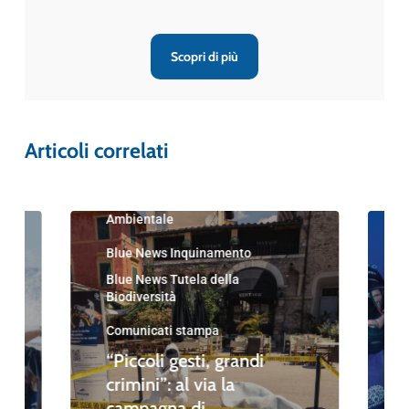
Scopri di più
Articoli correlati
Blue News
Blue News Educazione
Ambientale
Blue News Inquinamento
Blue News Tutela della
Biodiversità
Comunicati stampa
“Piccoli gesti, grandi
crimini”: al via la
campagna di