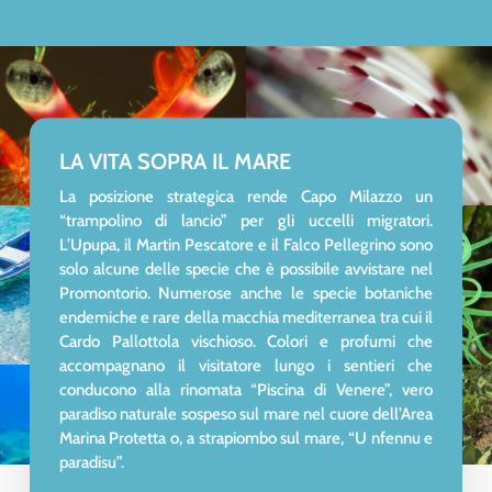
.
.
LA VITA SOPRA IL MARE
La posizione strategica rende Capo Milazzo un
“trampolino di lancio” per gli uccelli migratori.
L’Upupa, il Martin Pescatore e il Falco Pellegrino sono
solo alcune delle specie che è possibile avvistare nel
.
Promontorio. Numerose anche le specie botaniche
.
endemiche e rare della macchia mediterranea tra cui il
Cardo Pallottola vischioso. Colori e profumi che
accompagnano il visitatore lungo i sentieri che
conducono alla rinomata “Piscina di Venere”, vero
paradiso naturale sospeso sul mare nel cuore dell’Area
Marina Protetta o, a strapiombo sul mare, “U nfennu e
.
.
paradisu”.