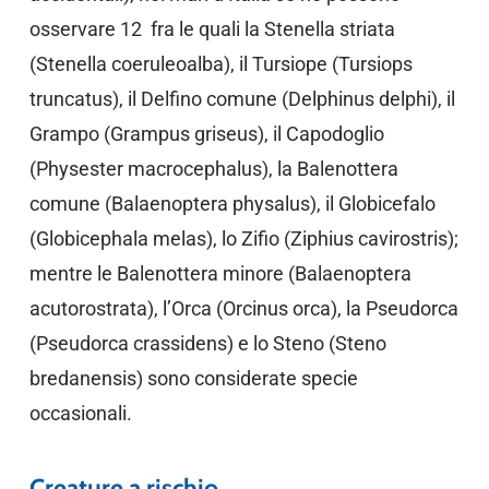
osservare 12 fra le quali la Stenella striata
(Stenella coeruleoalba), il Tursiope (Tursiops
truncatus), il Delfino comune (Delphinus delphi), il
Grampo (Grampus griseus), il Capodoglio
(Physester macrocephalus), la Balenottera
comune (Balaenoptera physalus), il Globicefalo
(Globicephala melas), lo Zifio (Ziphius cavirostris);
mentre le Balenottera minore (Balaenoptera
acutorostrata), l’Orca (Orcinus orca), la Pseudorca
(Pseudorca crassidens) e lo Steno (Steno
bredanensis) sono considerate specie
occasionali.
Creature a rischio