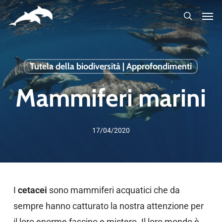
Skip
to
main
content
Tutela della biodiversità | Approfondimenti
Mammiferi marini
17/04/2020
I
cetacei
sono mammiferi acquatici che da
sempre hanno catturato la nostra attenzione per
il loro enorme fascino e mistero. Il loro mondo è