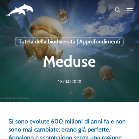
Skip
to
main
content
Tutela della biodiversità | Approfondimenti
Meduse
18/04/2020
Si sono evolute 600 milioni di anni fa e non
sono mai cambiate: erano già perfette.
Appaiono e scompaiono senza una ragione