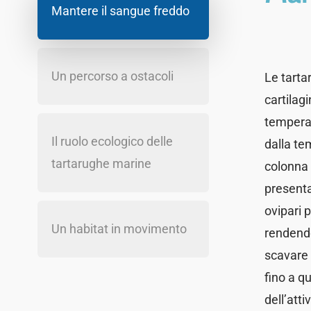
Mantere il sangue freddo
Un percorso a ostacoli
Le tarta
cartilag
temperat
Il ruolo ecologico delle
dalla te
tartarughe marine
colonna 
presenta
ovipari 
Un habitat in movimento
rendendo
scavare 
fino a q
dell’att