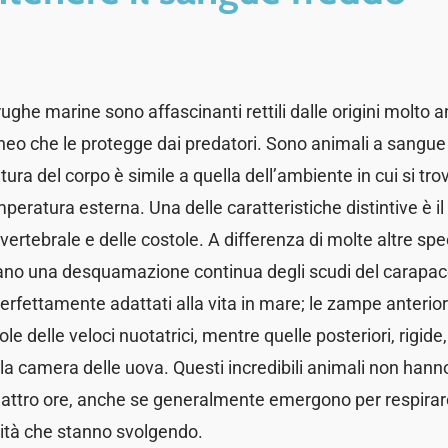
rughe marine sono affascinanti rettili dalle origini molto 
ineo che le protegge dai predatori. Sono animali a sangue 
ura del corpo è simile a quella dell’ambiente in cui si tr
mperatura esterna. Una delle caratteristiche distintive è i
vertebrale e delle costole. A differenza di molte altre spe
no una desquamazione continua degli scudi del carapace.
perfettamente adattati alla vita in mare; le zampe anterior
le delle veloci nuotatrici, mentre quelle posteriori, rigide
la camera delle uova. Questi incredibili animali non han
uattro ore, anche se generalmente emergono per respirare
ività che stanno svolgendo.