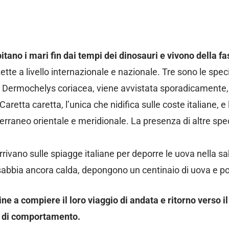
tano i mari fin dai tempi dei dinosauri e vivono della fa
tette a livello internazionale e nazionale. Tre sono le spec
to Dermochelys coriacea, viene avvistata sporadicamente, 
retta caretta, l’unica che nidifica sulle coste italiane, e
erraneo orientale e meridionale. La presenza di altre spe
rivano sulle spiagge italiane per deporre le uova nella sa
sabbia ancora calda, depongono un centinaio di uova e po
e a compiere il loro viaggio di andata e ritorno verso 
le di comportamento.