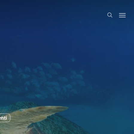
search
nti