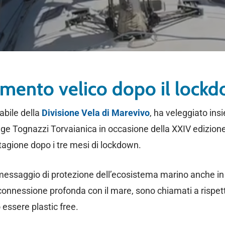
amento velico dopo il lock
abile della
Divisione Vela di Marevivo
, ha veleggiato ins
age Tognazzi Torvaianica in occasione della XXIV edizion
agione dopo i tre mesi di lockdown.
messaggio di protezione dell’ecosistema marino anche in n
 connessione profonda con il mare, sono chiamati a rispett
essere plastic free.