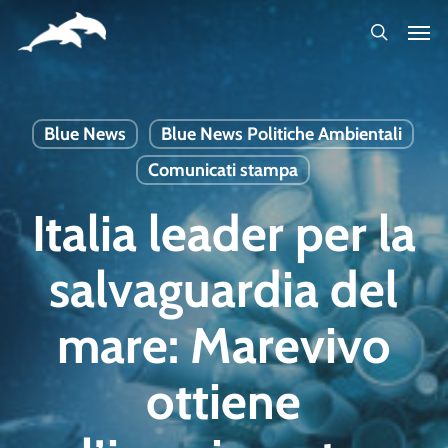
Skip
to
main
content
Blue News
Blue News Politiche Ambientali
Comunicati stampa
Italia leader per la
salvaguardia del
mare: Marevivo
ottiene