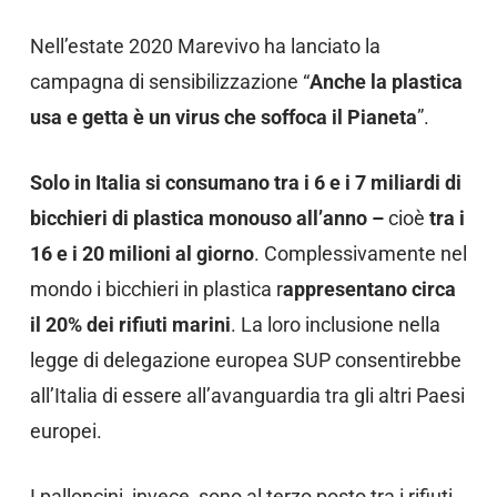
Nell’estate 2020 Marevivo ha lanciato la
campagna di sensibilizzazione “
Anche la plastica
usa e getta è un virus che soffoca il Pianeta
”.
Solo in Italia si consumano tra i 6 e i 7 miliardi di
bicchieri di plastica monouso all’anno –
cioè
tra i
16 e i 20 milioni al giorno
. Complessivamente nel
mondo i bicchieri in plastica r
appresentano circa
il 20% dei rifiuti marini
. La loro inclusione nella
legge di delegazione europea SUP consentirebbe
all’Italia di essere all’avanguardia tra gli altri Paesi
europei.
I palloncini, invece, sono al terzo posto tra i rifiuti