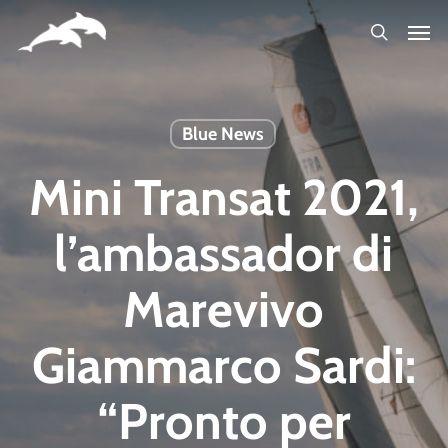
Skip
to
main
content
Blue News
Mini Transat 2021,
l’ambassador di
Marevivo
Giammarco Sardi:
“Pronto per