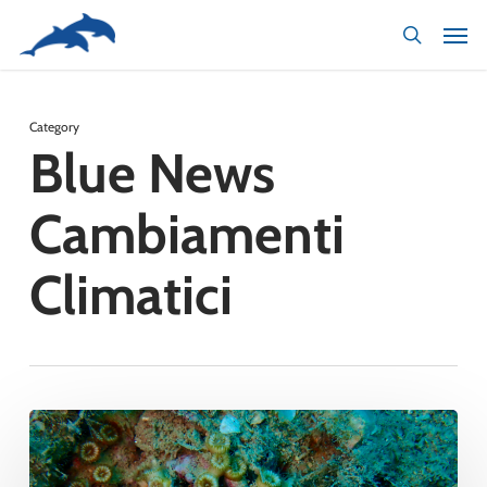
Skip
to
main
content
Category
Blue News
Cambiamenti
Climatici