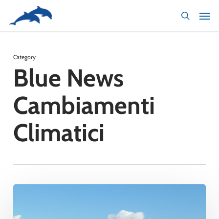
Skip
to
main
content
Category
Blue News
Cambiamenti
Climatici