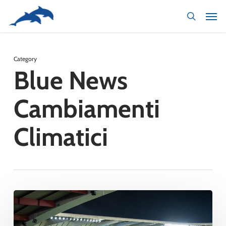
Skip
to
main
content
Category
Blue News
Cambiamenti
Climatici