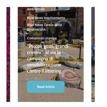
Blu
Blue News Educazione
Ambientale
Blu
Nau
Blue News Inquinamento
Blu
Blue News Tutela della
Amb
Biodiversità
Blue
Amb
Comunicati stampa
Blue
“Piccoli gesti, grandi
Biod
crimini”: al via la
divi
campagna di
sensibilizzazione
“St
contro il littering
Le
Read Article