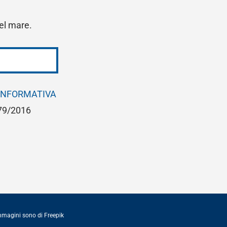
del mare.
INFORMATIVA
679/2016
immagini sono di
Freepik