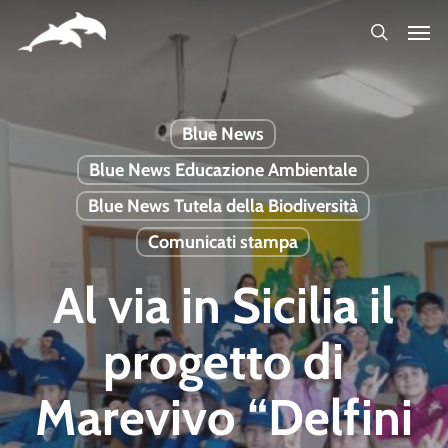
Skip
to
main
content
Blue News
Blue News Educazione Ambientale
Blue News Tutela della Biodiversità
Comunicati stampa
Al via in Sicilia il
progetto di
Marevivo “Delfini