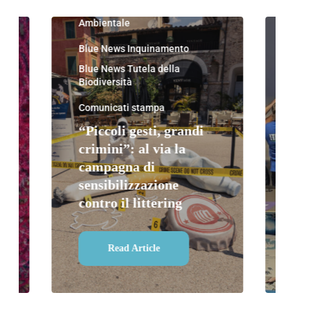
Blu
Blue News Educazione
Ambientale
Blu
Nau
Blue News Inquinamento
Blu
Blue News Tutela della
Amb
Biodiversità
Blue
Amb
Comunicati stampa
Blue
“Piccoli gesti, grandi
Biod
crimini”: al via la
divi
campagna di
sensibilizzazione
“St
contro il littering
Le
Read Article