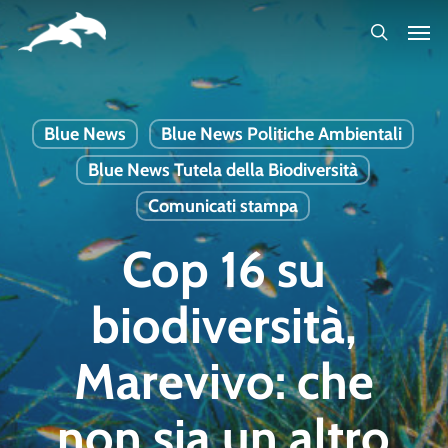
Skip
to
main
content
Blue News
Blue News Politiche Ambientali
Blue News Tutela della Biodiversità
Comunicati stampa
Cop 16 su
biodiversità,
Marevivo: che
non sia un altro