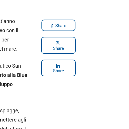
st’anno
Share
ivo
con il
, per
el mare.
Share
autico San
Share
ato alla Blue
iluppo
e spiagge,
mettere agli
el futuro. I