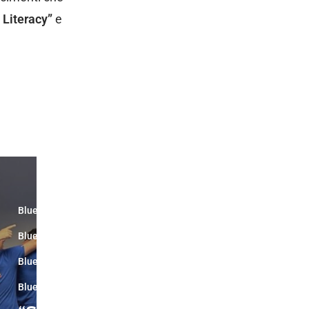
Literacy”
e
Blue News
Blue News Divisione Nautica
Blue News Educazione Ambientale
Blue News Politiche Ambientali
Blue News Tutela della Biodiversità
divisione nautica