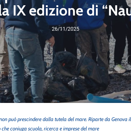
la IX edizione di “Na
26/11/2025
non può prescindere dalla tutela del mare.
Riparte da Genova il
 che coniuga scuola, ricerca e imprese del mare