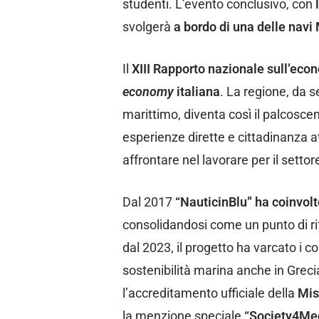
studenti. L’evento conclusivo, con
svolgerà
a bordo di una delle navi
Il
XIII Rapporto nazionale sull’ec
economy
italiana
. La regione, da s
marittimo, diventa così il palcosceni
esperienze dirette e cittadinanza a
affrontare nel lavorare per il settor
Dal 2017
“NauticinBlu” ha coinvolt
consolidandosi come un punto di rif
dal 2023, il progetto ha varcato i c
sostenibilità marina anche in Greci
l’accreditamento ufficiale della
Mis
la menzione speciale
“Society4Med