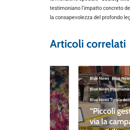
testimoniano l’impatto concreto 
la consapevolezza del profondo lega
Articoli correlati
Blue News
Blue New
Blue News Inquiname
Blue News Tutela dell
“Piccoli gest
 Mio”
via la camp