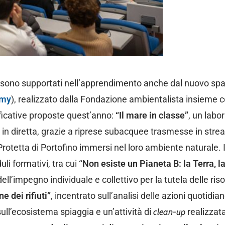
zi sono supportati nell’apprendimento anche dal nuovo sp
emy
), realizzato dalla Fondazione ambientalista insieme 
gnificative proposte quest’anno:
“Il mare in classe”
, un labo
 in diretta, grazie a riprese subacquee trasmesse in strea
rotetta di Portofino immersi nel loro ambiente naturale. 
uli formativi, tra cui
“Non esiste un Pianeta B: la Terra, l
ell’impegno individuale e collettivo per la tutela delle ris
e dei rifiuti”
, incentrato sull’analisi delle azioni quotidian
ll’ecosistema spiaggia e un’attività di
clean-up
realizzata