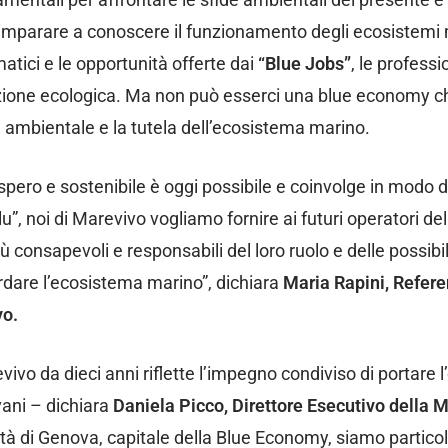
i imparare a conoscere il funzionamento degli ecosistemi m
atici e le opportunità offerte dai
“Blue Jobs”
, le professi
sizione ecologica. Ma non può esserci una blue economy 
 ambientale e la tutela dell’ecosistema marino.
pero e sostenibile è oggi possibile e coinvolge in modo di
, noi di Marevivo vogliamo fornire ai futuri operatori del
iù consapevoli e responsabili del loro ruolo e delle possibi
dare l’ecosistema marino”, dichiara
Maria Rapini, Refere
vo.
ivo da dieci anni riflette l’impegno condiviso di portare l
vani – dichiara
Daniela Picco, Direttore Esecutivo della 
ttà di Genova, capitale della Blue Economy, siamo partic