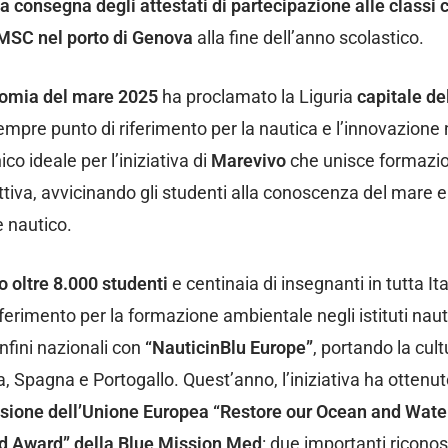
la consegna degli attestati di partecipazione alle classi 
 MSC nel porto di Genova
alla fine dell’anno scolastico.
onomia del mare 2025
ha proclamato la Liguria
capitale de
empre punto di riferimento per la nautica e l’innovazione 
co ideale per l’iniziativa di
Marevivo
che unisce formazi
ttiva, avvicinando gli studenti alla conoscenza del mare e 
e nautico.
o oltre 8.000 studenti
e centinaia di insegnanti in tutta Ita
erimento per la formazione ambientale negli istituti nauti
onfini nazionali con
“NauticinBlu Europe”
, portando la cult
a, Spagna e Portogallo. Quest’anno, l’iniziativa ha ottenu
sione dell’Unione Europea “Restore our Ocean and Wate
 Award” della Blue Mission Med
: due importanti ricono