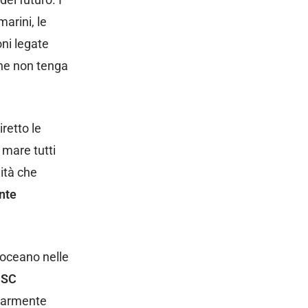
arini, le
oni legate
che non tenga
retto le
 mare tutti
lità che
nte
’oceano nelle
MSC
olarmente