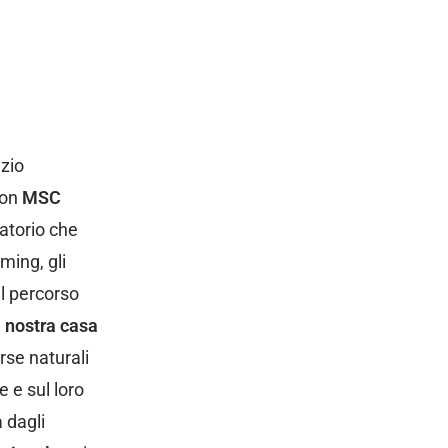
azio
con
MSC
ratorio che
ming, gli
Il percorso
a nostra casa
orse naturali
e e sul loro
 dagli