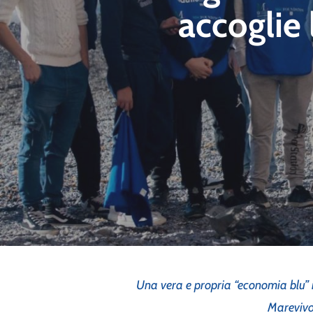
accoglie 
Una vera e propria “economia blu” 
Marevivo