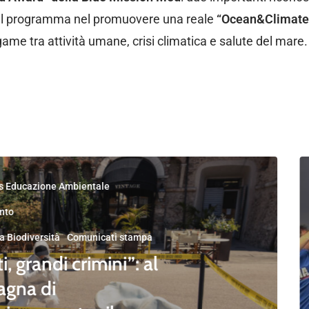
del programma nel promuovere una reale
“Ocean&Climate 
me tra attività umane, crisi climatica e salute del mare.
s Educazione Ambientale
nto
a Biodiversità
Comunicati stampa
i, grandi crimini”: al
agna di