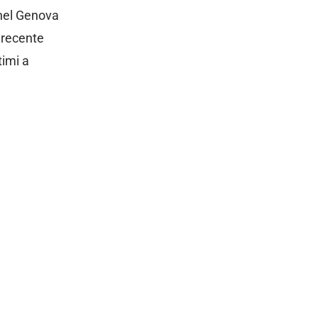
 nel Genova
l recente
timi a