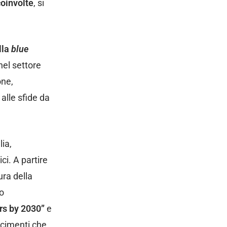
coinvolte
, si
lla
blue
nel settore
one,
alle sfide da
lia,
ci. A partire
ura della
to
rs by 2030”
e
scimenti che