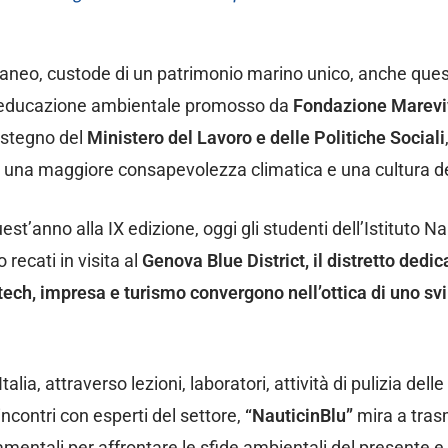
raneo, custode di un patrimonio marino unico, anche que
di educazione ambientale promosso da
Fondazione Marev
sostegno del
Ministero del Lavoro e delle Politiche Sociali
i una maggiore consapevolezza climatica e una cultura d
uest’anno alla IX edizione, oggi gli studenti dell’Istituto N
recati in visita al
Genova Blue District, il distretto dedic
tech, impresa e turismo convergono nell’ottica di uno sv
ia, attraverso lezioni, laboratori, attività di pulizia dell
incontri con esperti del settore,
“NauticinBlu”
mira a tras
entali per affrontare le sfide ambientali del presente e d