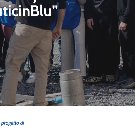
uticinBlu”
 progetto di