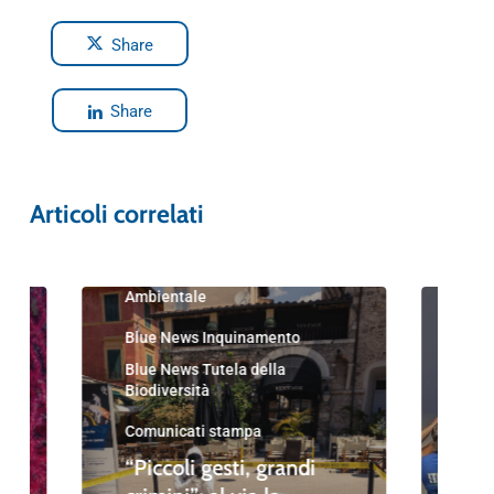
Share
Share
Articoli correlati
Blue News
Blu
Blue News Educazione
Ambientale
Blu
Nau
Blue News Inquinamento
Blu
Blue News Tutela della
Amb
Biodiversità
Blue
Amb
Comunicati stampa
Blue
“Piccoli gesti, grandi
Biod