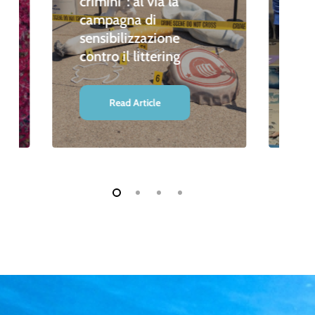
crimini”: al via la
divi
campagna di
sensibilizzazione
“St
contro il littering
Le
Read Article