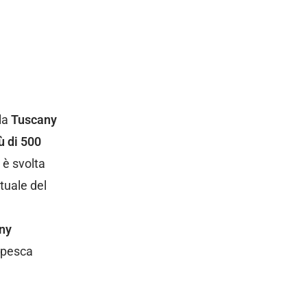
lla
Tuscany
ù di 500
 è svolta
tuale del
any
a pesca