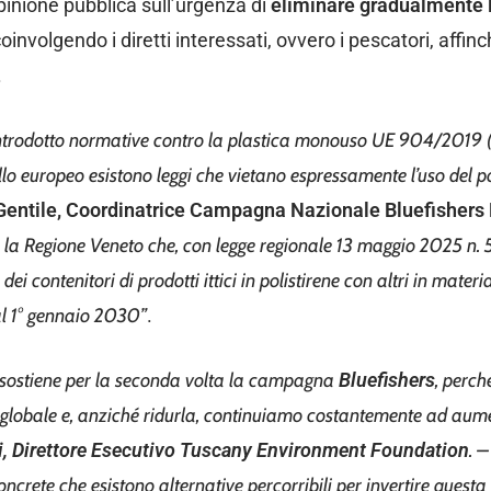
l’opinione pubblica sull’urgenza di
eliminare gradualmente l
coinvolgendo i diretti interessati, ovvero i pescatori, affi
.
ntrodotto normative contro la plastica monouso UE
904/2019 (
ello europeo esistono leggi che
vietano espressamente l’uso del pol
Gentile, Coordinatrice Campagna Nazionale Bluefishers
olo la Regione Veneto che, con legge regionale 13 maggio 2025 n.
dei contenitori di prodotti ittici in
polistirene con altri in materia
l 1°
gennaio 2030”
.
sostiene per la seconda volta la campagna
Bluefishers
, perch
globale e, anziché ridurla, continuiamo costantemente ad aum
i, Direttore Esecutivo Tuscany Environment Foundation
. 
ncrete che esistono alternative percorribili per invertire questa