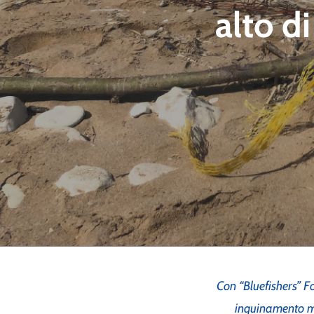
alto di
Con “Bluefishers” 
inquinamento ma