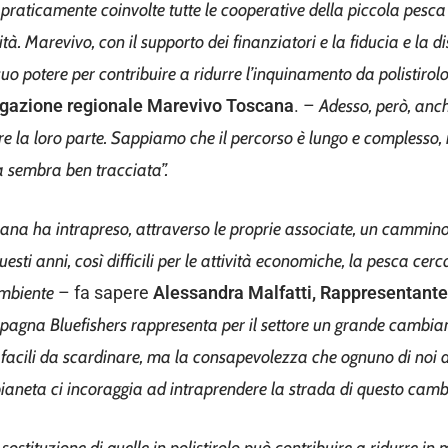
 praticamente coinvolte tutte le cooperative della
piccola pesca 
ità. Marevivo, con il
supporto dei finanziatori e la fiducia e la di
uo potere per contribuire a ridurre l’inquinamento da polistirol
legazione regionale Marevivo Toscana
. –
Adesso, però,
anche
are la loro parte. Sappiamo che il
percorso è lungo e complesso, 
ada sembra
ben tracciata”.
na ha intrapreso, attraverso le proprie associate,
un cammino 
esti anni, così difficili per
le attività economiche, la pesca cerca
mbiente
– fa sapere
Alessandra Malfatti, Rappresentante
agna Bluefishers rappresenta per il settore un grande cambi
on facili da scardinare, ma la consapevolezza che ognuno
di noi 
pianeta ci incoraggia ad
intraprendere la strada di questo camb