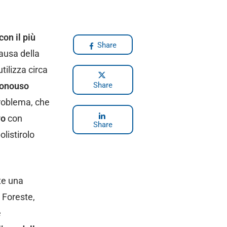
con il più
Share
 causa della
utilizza circa
monouso
Share
problema, che
vo
con
Share
olistirolo
te una
e Foreste,
è