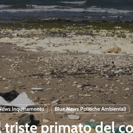
News Inquinamento
Blue News Politiche Ambientali
 il triste primato del