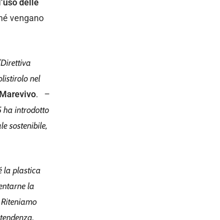
’uso delle
nché vengano
Direttiva
istirolo nel
 Marevivo
. –
 5 ha
introdotto
le sostenibile,
é la plastica
entarne la
– Riteniamo
 tendenza,