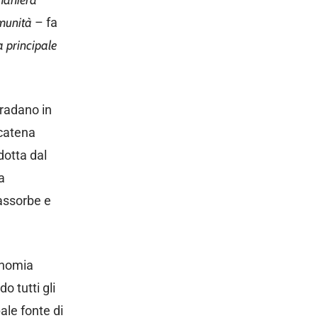
 maniera
omunità
– fa
a principale
gradano in
 catena
dotta dal
a
 assorbe e
conomia
o tutti gli
pale fonte di