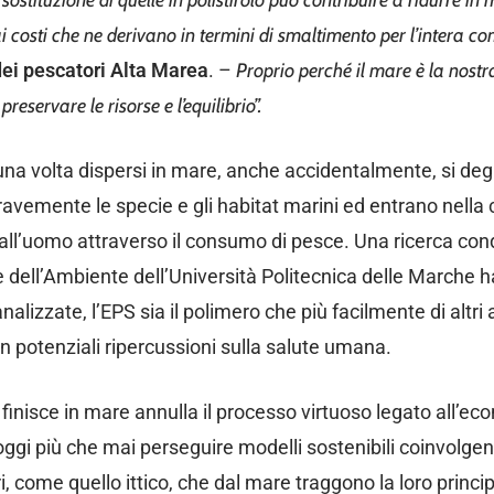
n sostituzione di quelle in polistirolo può contribuire a
ridurre in
i costi che ne derivano in termini
di smaltimento per l’intera c
dei pescatori
Alta Marea
. –
Proprio perché il mare è la nostr
preservare le risorse e l’equilibrio”.
 una volta dispersi in mare, anche accidentalmente, si de
vemente le specie e gli habitat marini ed entrano nella
re all’uomo attraverso il consumo di pesce. Una ricerca con
e dell’Ambiente dell’Università Politecnica delle Marche h
nalizzate, l’EPS sia il polimero che più facilmente di altri
n potenziali ripercussioni sulla salute umana.
he finisce in mare annulla il processo virtuoso legato all’e
ggi più che mai perseguire modelli sostenibili coinvolgend
ri, come quello ittico, che dal mare traggono la loro princi