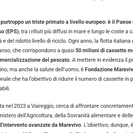
e purtroppo un triste primato a
livello europeo: è il Paese 
so (EPS)
, tra i rifiuti più diffusi in mare e lungo le coste a
 e del ridotto livello di riciclo. Ogni anno, la flotta italiana 
spanso, che corrispondono a quasi
50 milioni di cassette 
mmercializzazione del pescato
. A mettere in evidenza il 
ino, ma anche la salute dell’uomo, è
Fondazione Marevi
le che ha l’obiettivo di ridurre il numero di cassette in p
bili.
volta nel 2023 a Viareggio, cerca di affrontare concretamen
inistero dell’Agricoltura, della Sovranità alimentare e dell
 d’intervento
avanzate da Marevivo
. L’obiettivo, dunque, 