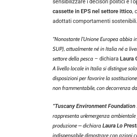
sensibilizzare i decisori politici e 
cassette in EPS nel settore
ittico
, 
adottati comportamenti sostenibili
“Nonostante l’Unione Europea abbia i
SUP), attualmente né in Italia né a liv
settore della pesca
– dichiara
Laura
A livello locale in
Italia si distingue s
disposizioni per favorire la sostituzione 
non frammentabile, con decorrenza da
“Tuscany Environment Foundation
rappresenta un’emergenza ambientale 
produzione – dichiara
Laura Lo
Prest
indispensabile dimostrare con azioni co