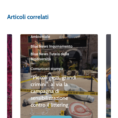
Articoli correlati
Blue News
Blue News Educazione
Ambientale
Blue News Inquinamento
Blue News Tutela della
Biodiversità
Comunicati stampa
“Piccoli gesti, grandi
crimini”: al via la
campagna di
sensibilizzazione
contro il littering