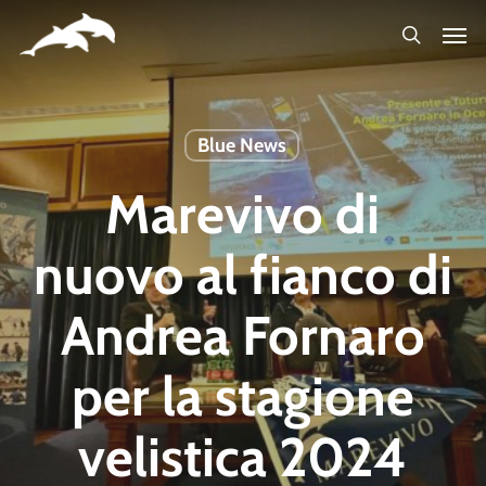
Skip
to
main
content
Blue News
Marevivo di
nuovo al fianco di
Andrea Fornaro
per la stagione
velistica 2024