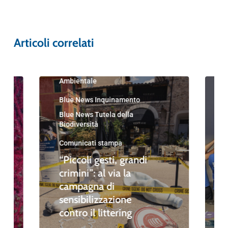
Articoli correlati
Blue News
Blue News Educazione
Ambientale
Blue News Inquinamento
Blue News Tutela della
Biodiversità
Comunicati stampa
“Piccoli gesti, grandi
crimini”: al via la
campagna di
sensibilizzazione
contro il littering