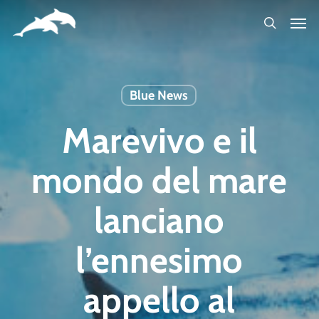
Skip
to
main
content
Blue News
Marevivo e il
mondo del mare
lanciano
l’ennesimo
appello al