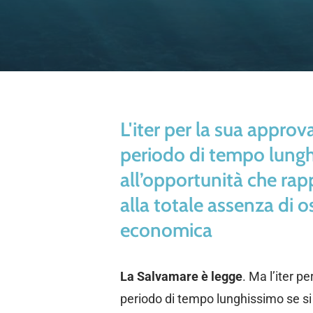
L'iter per la sua appro
periodo di tempo lungh
all’opportunità che rap
alla totale assenza di o
economica
La Salvamare è legge
. Ma l’iter p
periodo di tempo lunghissimo se si