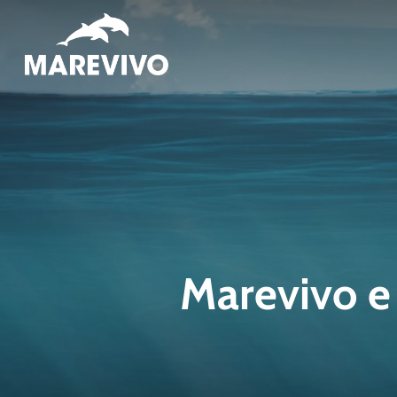
Skip
to
main
content
Marevivo e 