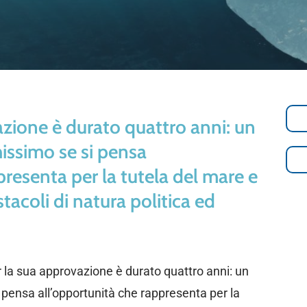
vazione è durato quattro anni: un
issimo se si pensa
presenta per la tutela del mare e
stacoli di natura politica ed
er la sua approvazione è durato quattro anni: un
 pensa all’opportunità che rappresenta per la