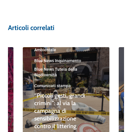
Articoli correlati
Blue News
Blue News Educazione
Ambientale
Blue News Inquinamento
Blue News Tutela della
Biodiversità
Comunicati stampa
“Piccoli gesti, grandi
crimini”: al via la
campagna di
sensibilizzazione
contro il littering