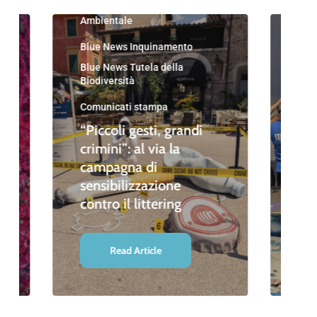
Blue News Educazione
Ambientale
Blu
Nau
Blue News Inquinamento
Blu
Blue News Tutela della
Amb
Biodiversità
Blue
Amb
Comunicati stampa
Blue
“Piccoli gesti, grandi
Biod
crimini”: al via la
divi
campagna di
sensibilizzazione
“St
contro il littering
Le
Read Article