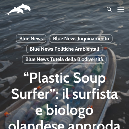
Skip
to
main
content
Blue News
Blue News Inquinamento
Blue News Politiche Ambientali
Blue News Tutela della Biodiversità
“Plastic Soup
Surfer”: il surfista
e biologo
olandese approda