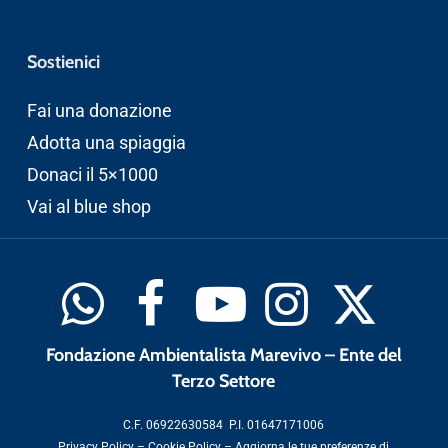
Sostienici
Fai una donazione
Adotta una spiaggia
Donaci il 5×1000
Vai al blue shop
Fondazione Ambientalista Marevivo – Ente del
Terzo Settore
C.F. 06922630584 P.I. 01647171006
Privacy Policy
–
Cookie Policy
–
Aggiorna le tue preferenze di