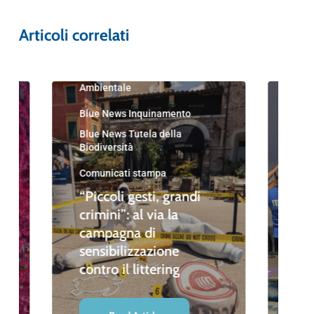
Articoli correlati
Blue News
Blu
Blue News Educazione
Ambientale
Blu
Nau
Blue News Inquinamento
Blu
Blue News Tutela della
Amb
Biodiversità
Blue
Amb
Comunicati stampa
Blue
“Piccoli gesti, grandi
Biod
crimini”: al via la
divi
campagna di
sensibilizzazione
“St
contro il littering
Le