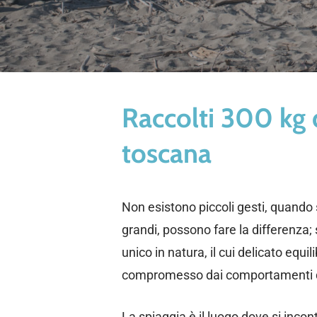
Raccolti 300 kg di
toscana
Non esistono piccoli gesti, quando 
grandi, possono fare la differenza
unico in natura, il cui delicato equ
compromesso dai comportamenti de
La spiaggia è il luogo dove si incon