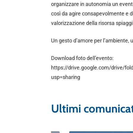
organizzare in autonomia un evento 
così da agire consapevolmente e diff
valorizzazione della risorsa spiagg
Un gesto d’amore per l’ambiente, una
Download foto dell’evento:
https://drive.google.com/drive
usp=sharing
amento
Ultimi comunicat
he Ambientali
della