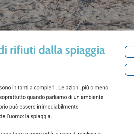
 rifiuti dalla spiaggia
sono in tanti a compierli. Le azioni, più o meno
; soprattutto quando parliamo di un ambiente
ilibrio può essere irrimediabilmente
ll’uomo: la spiaggia.
trano terra e mare ed è la casa di migliaia di