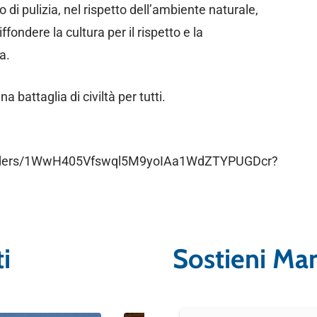
di pulizia, nel rispetto dell’ambiente naturale,
ondere la cultura per il rispetto e la
ia.
 battaglia di civiltà per tutti.
/folders/1WwH405Vfswql5M9yoIAa1WdZTYPUGDcr?
i
Sostieni Ma
Blue News
Blue News Educazione Ambientale
Blue News Inquinamento