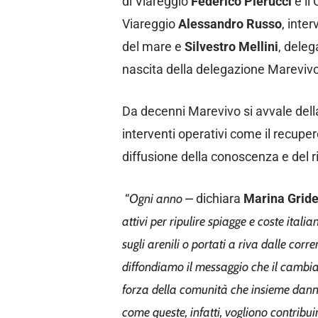
di Viareggio
Federico Pierucci
e il
Viareggio
Alessandro Russo
, inte
del mare e
Silvestro Mellini
, deleg
nascita della delegazione Mareviv
Da decenni Marevivo si avvale dell
interventi operativi come il recuper
diffusione della conoscenza e del ri
“
Ogni anno –
dichiara
Marina Gride
attivi per ripulire spiagge e coste ital
sugli arenili o portati a riva dalle co
diffondiamo il messaggio che il cambiam
forza della comunità che insieme danno
come queste, infatti, vogliono contribu