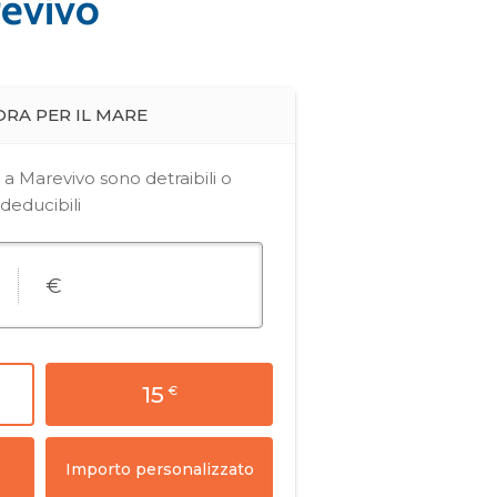
revivo
Blue News
Blue News Cambiamenti Climatici
Blue News Tutela della
Biodiversità
Comunicati stampa
Il Mediterraneo si
sta scaldando a
ritmi preoccupanti
Read Article