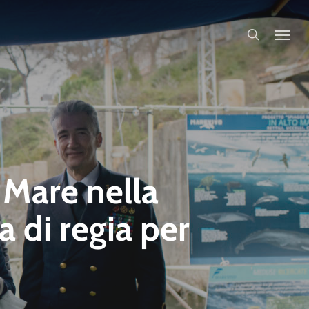
search
 Mare nella
 di regia per