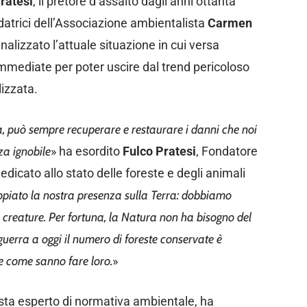
ratesi
, il pretore d’assalto dagli anni ottanta
datrici dell’Associazione ambientalista
Carmen
alizzato l’attuale situazione in cui versa
mmediate per poter uscire dal trend pericoloso
lizzata.
, può sempre recuperare e restaurare i danni che noi
a ignobile
» ha esordito
Fulco Pratesi
, Fondatore
edicato allo stato delle foreste e degli animali
iato la nostra presenza sulla Terra: dobbiamo
re creature. Per fortuna, la Natura non ha bisogno del
guerra a oggi il numero di foreste conservate è
e come sanno fare loro.
»
rista esperto di normativa ambientale, ha