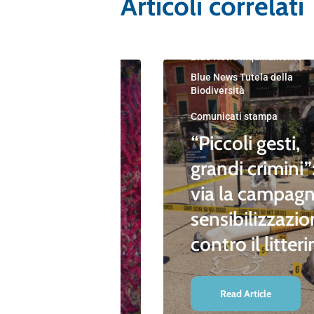
Articoli correlati
Blue News
Blue News Educazione Amb
Blue News Inquinamento
Blue News Tutela della
amento
Biodiversità
della
Comunicati stampa
 progetto
“Piccoli gesti,
” by Gin
grandi crimini”:
la
via la campagn
e del
sensibilizzazi
aneo
contro il litter
Read Article