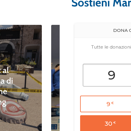
Sostieni Ma
ientale
Blue News
Blue News Divisione Nautica
Blue News Educazione Ambientale
Blue News Politiche Ambientali
Blue News Tutela della
 al
Biodiversità
a di
divisione nautica
one
“Staffetta Blu della
ing
Legalità 2026”
Read Article