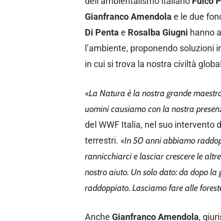
dell’ambientalismo italiano
Fulco P
Gianfranco Amendola
e le due fon
Di Penta
e
Rosalba Giugni
hanno an
l’ambiente, proponendo soluzioni i
in cui si trova la nostra civiltà globa
«
La Natura è la nostra grande maestra
uomini causiamo con la nostra presenz
del WWF Italia, nel suo intervento d
terrestri. «
In 50 anni abbiamo raddopp
rannicchiarci e lasciar crescere le alt
nostro aiuto. Un solo dato: da dopo la 
raddoppiato. Lasciamo fare alle forest
Anche
Gianfranco Amendola
, giu