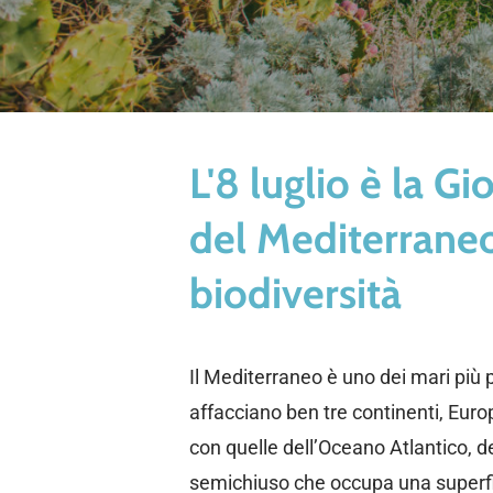
L'8 luglio è la G
del Mediterraneo
biodiversità
Il Mediterraneo è uno dei mari più 
affacciano ben tre continenti, Euro
con quelle dell’Oceano Atlantico, 
semichiuso che occupa una superfici