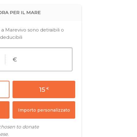
Approfondimenti
La Rubrica di Boero
Read Article