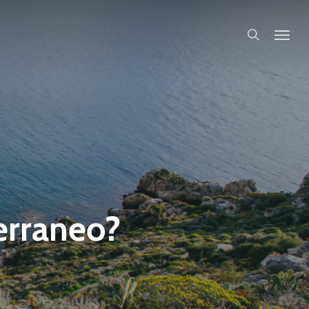
search
erraneo?