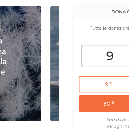
Approfondimenti
Blue News
Blue News Inquinamento
Scoperta la
ws
a
“plasticosi”:
na
malattia che
la
danneggia lo
ne
stomaco degli
uccelli
Read Article