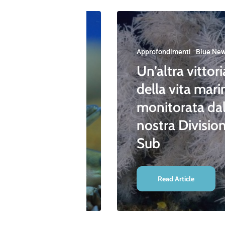
Blue News
Approfondimenti
Blue Ne
della
Un’altra vittori
antico
della vita mari
monitorata dal
lla
nostra Divisio
Sub
Read Article