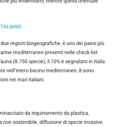
nche più endemismi, mentre quella orientale
ITALIANO
te due regioni biogeografiche, è uno dei paesi più
 marine mediterranee presenti nelle check-list
 fauna (8.750 specie), il 10% è segnalato in Italia
ate nell’intero bacino mediterraneo, 8 sono
ni nei mari italiani.
minacciato da inquinamento da plastica,
 non sostenibile, diffusione di specie invasive,