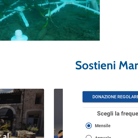
Sostieni Ma
ientale
Blue News
Blue News Divisione Nautica
Blue News Educazione Ambientale
Blue News Politiche Ambientali
Blue News Tutela della
 al
Biodiversità