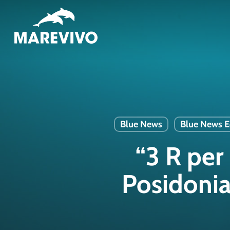
Skip
to
main
content
Blue News
Blue News E
“3 R per 
Posidonia