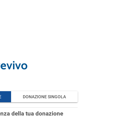
revivo
Blue News
Blue News Cambiamenti Climatici
Blue News Tutela della
Biodiversità
Comunicati stampa