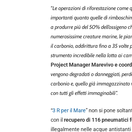
“
Le operazioni di riforestazione com
importanti quanto quelle di rimboschim
a produrre più del 50% dell’ossigeno ch
numerosissime creature marine, le pia
il carbonio, addirittura fino a 35 volte
strumento incredibile nella lotta ai ca
Project Manager Marevivo e coordi
vengono degradati o danneggiati, perdo
carbonio e, quello già immagazzinato 
con tutti gli effetti immaginabili”.
“
3 R per il Mare
” non si pone soltant
con il
recupero di 116 pneumatici f
illegalmente nelle acque antistanti