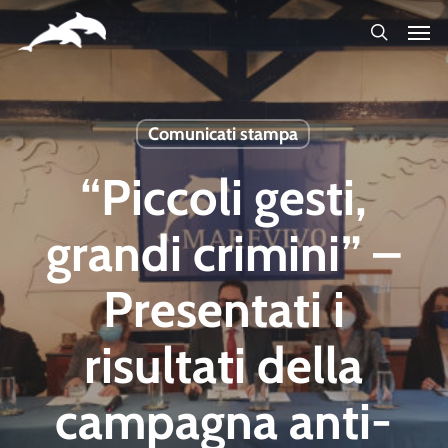
Skip
to
main
content
Comunicati stampa
“Piccoli gesti,
grandi crimini” –
Presentati i
risultati della
campagna anti-