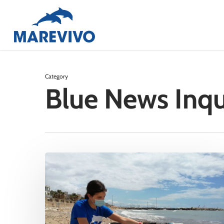
Skip
to
main
content
Category
Blue News Inq