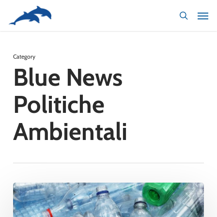
Skip
to
main
content
Category
Blue News
Politiche
Ambientali