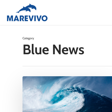
Skip
to
main
content
Category
Blue News