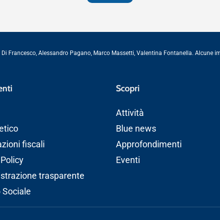
 Di Francesco
,
Alessandro Pagano
,
Marco Massetti
,
Valentina Fontanella
. Alcune 
nti
Scopri
Attività
etico
Blue news
ioni fiscali
Approfondimenti
 Policy
Eventi
trazione trasparente
o Sociale